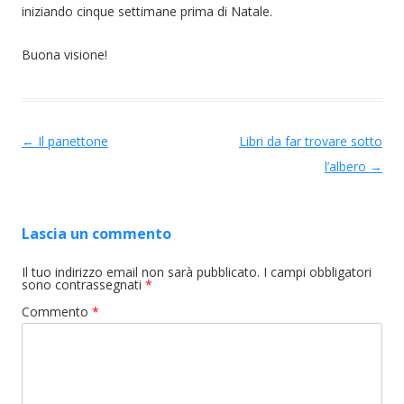
iniziando cinque settimane prima di Natale.
Buona visione!
Navigazione articolo
←
Il panettone
Libri da far trovare sotto
l’albero
→
Lascia un commento
Il tuo indirizzo email non sarà pubblicato.
I campi obbligatori
sono contrassegnati
*
Commento
*