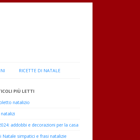
NI
RICETTE DI NATALE
ICOLI PIÙ LETTI
letto natalizio
natalizi
2024: addobbi e decorazioni per la casa
i Natale simpatici e frasi natalizie