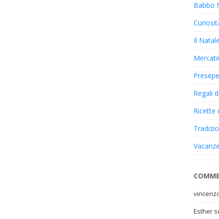
Babbo 
Curiosit
Il Natal
Mercatin
Presep
Regali d
Ricette 
Tradizio
Vacanze
COMME
vincenz
Esther
s