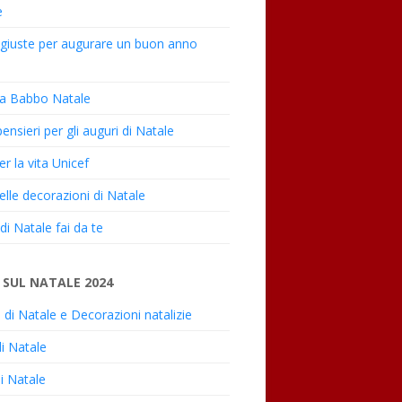
e
i giuste per augurare un buon anno
 a Babbo Natale
pensieri per gli auguri di Natale
er la vita Unicef
elle decorazioni di Natale
i di Natale fai da te
SUL NATALE 2024
 di Natale e Decorazioni natalizie
di Natale
i Natale