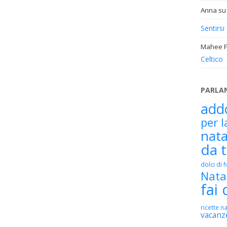
Anna
s
Sentirsi
Mahee Fe
Celtico
PARLA
addo
per l
nata
da 
dolci di 
Nata
fai 
ricette na
vacanz