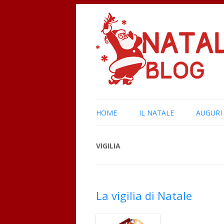
HOME
IL NATALE
AUGURI
VIGILIA
La vigilia di Natale