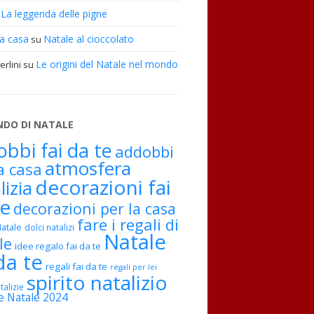
La leggenda delle pigne
u
 a casa
Natale al cioccolato
su
Le origini del Natale nel mondo
rlini
su
NDO DI NATALE
bbi fai da te
addobbi
atmosfera
a casa
decorazioni fai
lizia
te
decorazioni per la casa
fare i regali di
Natale
dolci natalizi
Natale
le
idee regalo fai da te
da te
regali fai da te
regali per lei
spirito natalizio
talizie
e Natale 2024