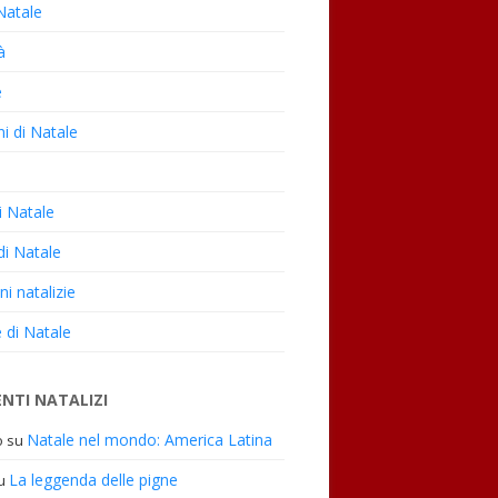
Natale
à
e
i di Natale
e
i Natale
di Natale
ni natalizie
 di Natale
NTI NATALIZI
Natale nel mondo: America Latina
o
su
La leggenda delle pigne
u