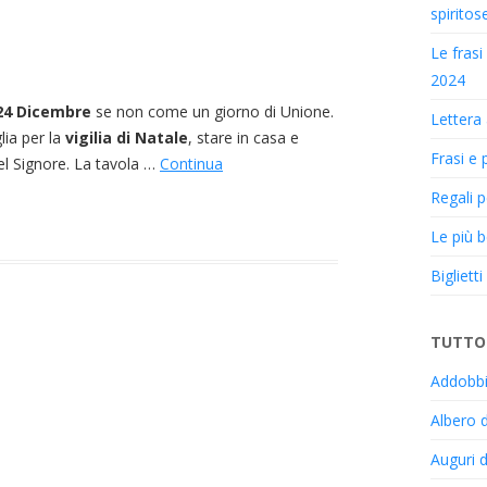
spiritos
Le fras
2024
24 Dicembre
se non come un giorno di Unione.
Lettera
glia per la
vigilia di Natale
, stare in casa e
Frasi e 
del Signore. La tavola …
Continua
Regali p
Le più b
Bigliett
TUTTO 
Addobbi
Albero 
Auguri d